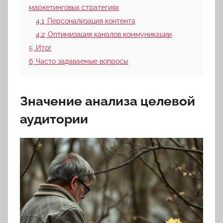
маркетинговых стратегиях
4.1
Персонализация контента
4.2
Оптимизация каналов коммуникации
5
Итог
6
Часто задаваемые вопросы
Значение анализа целевой
аудитории