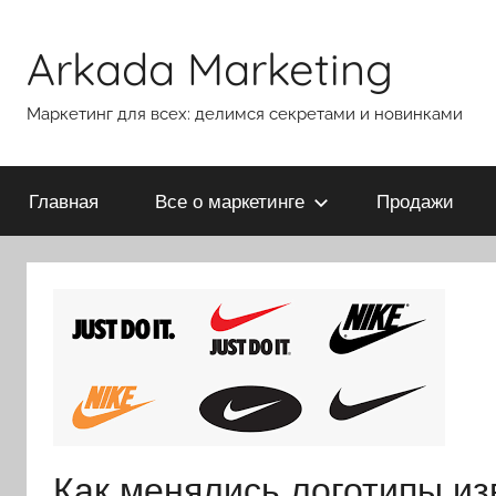
Перейти
к
Arkada Marketing
содержимому
Маркетинг для всех: делимся секретами и новинками
Главная
Все о маркетинге
Продажи
Как менялись логотипы и