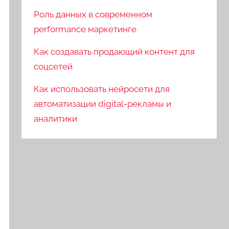
Роль данных в современном
performance маркетинге
Как создавать продающий контент для
соцсетей
Как использовать нейросети для
автоматизации digital-рекламы и
аналитики