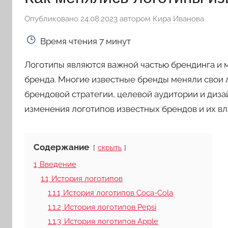
Опубликовано
24.08.2023
автором
Кира Иванова
Время чтения
7 минут
Логотипы являются важной частью брендинга и м
бренда. Многие известные бренды меняли свои 
брендовой стратегии, целевой аудитории и диза
изменения логотипов известных брендов и их вл
Содержание
скрыть
1
Введение
1.1
История логотипов
1.1.1
История логотипов Coca-Cola
1.1.2
История логотипов Pepsi
1.1.3
История логотипов Apple