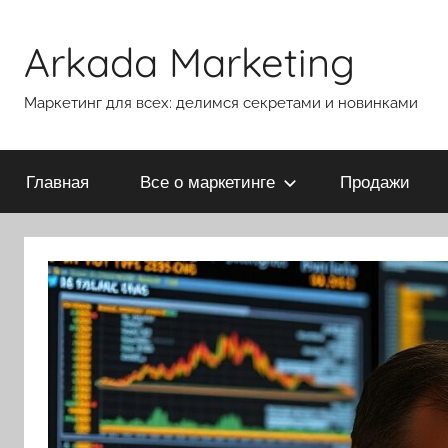
Перейти
к
Arkada Marketing
содержимому
Маркетинг для всех: делимся секретами и новинками
Главная
Все о маркетинге
Продажи