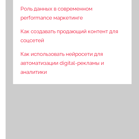
Роль данных в современном
performance маркетинге
Как создавать продающий контент для
соцсетей
Как использовать нейросети для
автоматизации digital-рекламы и
аналитики