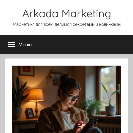
Перейти
Arkada Marketing
к
содержимому
Маркетинг для всех: делимся секретами и новинками
Меню