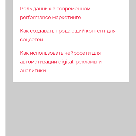
Роль данных в современном
performance маркетинге
Как создавать продающий контент для
соцсетей
Как использовать нейросети для
автоматизации digital-рекламы и
аналитики