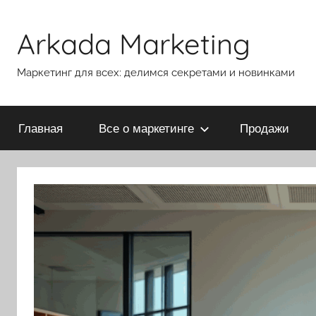
Перейти
к
Arkada Marketing
содержимому
Маркетинг для всех: делимся секретами и новинками
Главная
Все о маркетинге
Продажи